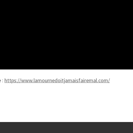
e :
https://www.lamournedoitjamaisfairemal.com/