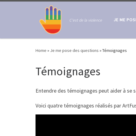
Skip to content
JE ME POS
C'est de la violence
Home
»
Je me pose des questions
»
Témoignages
Témoignages
Entendre des témoignages peut aider à se se
Voici quatre témoignages réalisés par ArtFu