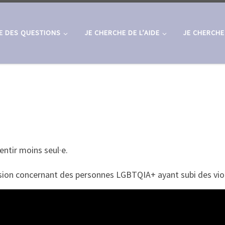
E DES QUESTIONS
JE CHERCHE DE L’AIDE
JE CHERCHE
ntir moins seul·e.
sion concernant des personnes LGBTQIA+ ayant subi des viol